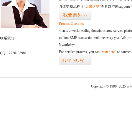
具体交易流程可
“点击这里”
查看或咨询support@
我要购买
>>
Process Overview:
4.cn is a world leading domain escrow service plat
million RMB transaction volume every year. We promi
联系我们
5 workdays.
For detailed process, you can
“visit here”
or contact
QQ：2726103981
BUY NOW
>>
Copyright © 1998 -2025 www